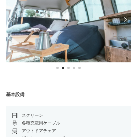
タ
couchwheels
カ
ー
な
ら
基本設備
スクリーン
各種充電用ケーブル
アウトドアチェア