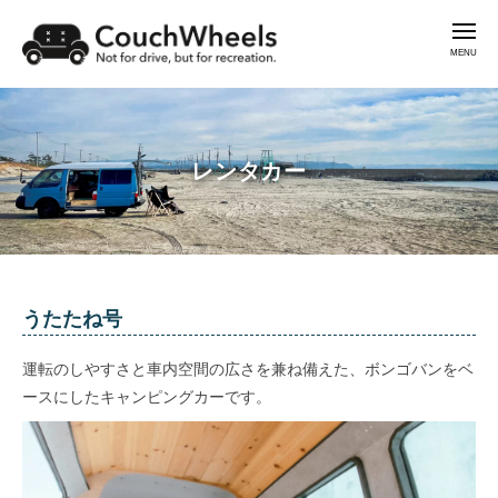
コ
C
メ
ン
ニ
o
ュ
テ
ー
u
【
ン
c
横
C
h
ツ
浜
W
o
へ
】
h
レンタカー
u
ス
e
バ
c
キ
e
ン
h
l
ッ
ラ
W
s
プ
イ
h
フ
e
レ
うたたね号
ス
e
ン
l
タ
運転のしやすさと車内空間の広さを兼ね備えた、ボンゴバンをベ
s
イ
タ
ースにしたキャンピングカーです。
ル
カ
の
ー
レ
ン
2024.04.10
by