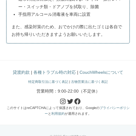
ー・スイッチ類・ドアノブを拭取り、除菌
手指用アルコール消毒液を車両に設置
また、感染対策のため、おでかけの際に出たゴミは各自で
お持ち帰りいただきますようお願いいたします。
貸渡約款
|
各種トラブル時の対応
|
CouchWheelsについて
特定商取引法に基づく表記
|
古物営業法に基づく表記
営業時間：9:00-22:00（不定休）
Instagram
Twitter
Facebook
このサイトはreCAPTCHAによって保護されており、Googleの
プライバシーポリシ
ー
と
利用規約
が適用されます。