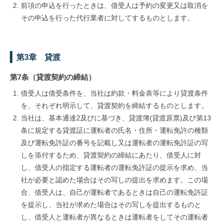
前項の申込を行ったときは、借受人は予約の変更又は取消を
その申込を行った代行業者に対してするものとします。
第3章 貸渡
第7条（貸渡契約の締結）
借受人は借受条件を、当社は約款・料金表等により貸渡条件
を、それぞれ明示して、貸渡契約を締結するものとします。
当社は、基本通達2及びに基づき、貸渡簿(貸渡原票)及び第13
条に規定する貸渡証に運転者の氏名・住所・運転免許の種類
及び運転免許証の番号を記載し又は運転者の運転免許証の写
しを添付するため、貸渡契約の締結にあたり、借受人に対
し、借受人の指定する運転者の運転免許証の提示を求め、当
社が必要と認めた場合はその写しの提出を求めます。この場
合、借受人は、自己が運転者であるときは自己の運転免許証
を提示し、当社が求めた場合はその写しを提出するものと
し、借受人と運転者が異なるときは運転者をしてその運転者