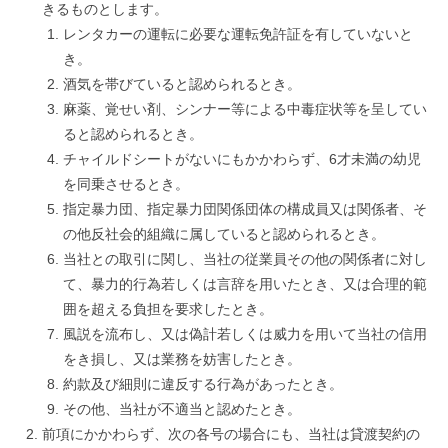
きるものとします。
レンタカーの運転に必要な運転免許証を有していないと
き。
酒気を帯びていると認められるとき。
麻薬、覚せい剤、シンナー等による中毒症状等を呈してい
ると認められるとき。
チャイルドシートがないにもかかわらず、6才未満の幼児
を同乗させるとき。
指定暴力団、指定暴力団関係団体の構成員又は関係者、そ
の他反社会的組織に属していると認められるとき。
当社との取引に関し、当社の従業員その他の関係者に対し
て、暴力的行為若しくは言辞を用いたとき、又は合理的範
囲を超える負担を要求したとき。
風説を流布し、又は偽計若しくは威力を用いて当社の信用
をき損し、又は業務を妨害したとき。
約款及び細則に違反する行為があったとき。
その他、当社が不適当と認めたとき。
前項にかかわらず、次の各号の場合にも、当社は貸渡契約の