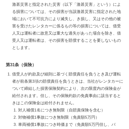
激甚災害と指定された災害（以下「激甚災害」という）によ
る損害については、その損害が当該激甚災害に指定された地
域において不可抗力により滅失し、き損し、又はその他の被
害を受けたレンタカーに係るもの等の損害については、借受
人又は運転者に故意又は重大な過失があった場合を除き、借
受人又は運転者は、その損害を賠償することを要しないもの
とします。
第31条（保険）
借受人が約款及び細則に基づく賠償責任を負うとき及び運転
者が前条第3項の賠償責任を負うときは、当社がレンタカーに
ついて締結した損害保険契約により、次の限度内の保険金が
給付されます。但し、その保険約款の免責事由に該当すると
きはこの保険金は給付されません。
対人補償1名につき無制限（自賠責保険を含む）
対物補償1事故につき無制限（免責額5万円）
車両補償1事故につき時価まで（免責額5万円但し、バ