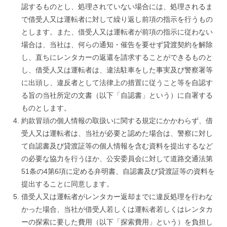
認するものとし、処理されていない場合には、処理されるま
で借受人又は運転者に対して繰り返し前項の指示を行うもの
とします。また、借受人又は運転者が前項の指示に従わない
場合は、当社は、何らの通知・催告を要せず貸渡契約を解除
し、直ちにレンタカーの返還を請求することができるものと
し、借受人又は運転者は、違法駐車をした事実及び警察署等
に出頭し、違反者として法律上の措置に従うこと等を自認す
る旨の当社所定の文書（以下「自認書」という）に自署する
ものとします。
約款冒頭の個人情報の取扱いに関する規定にかかわらず、借
受人又は運転者は、当社が必要と認めた場合は、警察に対し
て自認書及び貸渡証等の個人情報を含む資料を提出するなど
の必要な協力を行うほか、公安委員会に対して道路交通法第
51条の4第6項に定める弁明書、自認書及び貸渡証等の資料を
提出することに同意します。
借受人又は運転者がレンタカー返却までに違反処理を行わな
かった場合、当社が借受人若しくは運転者若しくはレンタカ
ーの探索に要した費用（以下「探索費用」という）を負担し