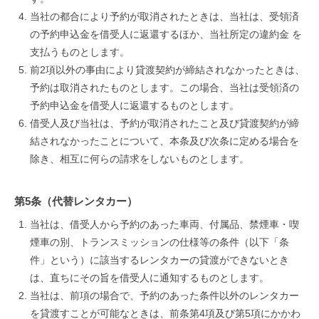
当社の都合により予約が取消されたときは、当社は、受領済
の予約申込金を借受人に返還するほか、当社所定の違約金 を
支払うものとします。
前2項以外の事由により貸渡契約が締結されなかったときは、
予約は取消されたものとします。この場合、当社は受領済の
予約申込金を借受人に返還するものとします。
借受人及び当社は、予約が取消されたこと及び貸渡契約が締
結されなかったことについて、本条及び次条に定める場合を
除き、相互に何らの請求をしないものとします。
第5条（代替レンタカー）
当社は、借受人から予約のあった車両、付属品、禁煙車・喫
煙車の別、トランスミッションの仕様等の条件（以下「条
件」という）に該当するレンタカーの貸渡ができないとき
は、直ちにその旨を借受人に通知するものとします。
当社は、前項の場合で、予約のあった条件以外のレンタカー
を貸渡すことが可能なときは、前条第4項及び第5項にかかわ