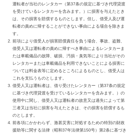
運転者が当社のレンタカー（第37条の規定に基づき代理貸渡
を受けているレンタカーを含みます。）に損害を与えたとき
は、その損害を賠償するものとします。但し、借受人及び運
転者の責めに帰することができない事由による場合を除きま
す。
前項により借受人が損害賠償責任を負う場合、事故、盗難、
借受人又は運転者の責めに帰すべき事由によるレンタカーま
たは車載備品の故障、破損、汚損・臭気等により当社がその
レンタカーまたは車載備品を利用できないことによる損害に
ついては料金表等に定めるところによるものとし、借受人は
これを支払うものとします。
借受人又は運転者は、借り受けたレンタカー（第37条の規定
に基づき代理貸渡を受けているレンタカーを含みます。）の
使用中に関し、借受人又は運転者の故意又は過失によって第
三者又は当社に損害を与えたときは、その損害を賠償するも
のとします。
前各項にかかわらず、激甚災害に対処するための特別の財政
援助等に関する法律（昭和37年法律第150号）第2条に基づき