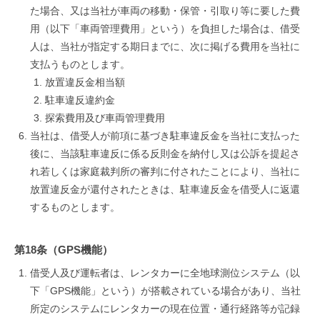
た場合、又は当社が車両の移動・保管・引取り等に要した費
用（以下「車両管理費用」という）を負担した場合は、借受
人は、当社が指定する期日までに、次に掲げる費用を当社に
支払うものとします。
放置違反金相当額
駐車違反違約金
探索費用及び車両管理費用
当社は、借受人が前項に基づき駐車違反金を当社に支払った
後に、当該駐車違反に係る反則金を納付し又は公訴を提起さ
れ若しくは家庭裁判所の審判に付されたことにより、当社に
放置違反金が還付されたときは、駐車違反金を借受人に返還
するものとします。
第18条（GPS機能）
借受人及び運転者は、レンタカーに全地球測位システム（以
下「GPS機能」という）が搭載されている場合があり、当社
所定のシステムにレンタカーの現在位置・通行経路等が記録