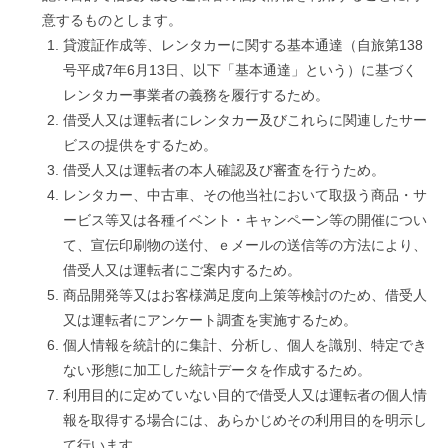
タ
意するものとします。
カ
貸渡証作成等、レンタカーに関する基本通達（自旅第138
ー
号平成7年6月13日、以下「基本通達」という）に基づく
な
レンタカー事業者の義務を履行するため。
ら
借受人又は運転者にレンタカー及びこれらに関連したサー
ビスの提供をするため。
借受人又は運転者の本人確認及び審査を行うため。
レンタカー、中古車、その他当社において取扱う商品・サ
ービス等又は各種イベント・キャンペーン等の開催につい
て、宣伝印刷物の送付、ｅメールの送信等の方法により、
借受人又は運転者にご案内するため。
商品開発等又はお客様満足度向上策等検討のため、借受人
又は運転者にアンケート調査を実施するため。
個人情報を統計的に集計、分析し、個人を識別、特定でき
ない形態に加工した統計データを作成するため。
利用目的に定めていない目的で借受人又は運転者の個人情
報を取得する場合には、あらかじめその利用目的を明示し
て行います。