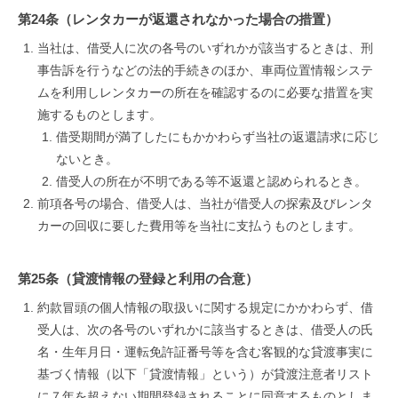
第24条（レンタカーが返還されなかった場合の措置）
当社は、借受人に次の各号のいずれかが該当するときは、刑
事告訴を行うなどの法的手続きのほか、車両位置情報システ
ムを利用しレンタカーの所在を確認するのに必要な措置を実
施するものとします。
借受期間が満了したにもかかわらず当社の返還請求に応じ
ないとき。
借受人の所在が不明である等不返還と認められるとき。
前項各号の場合、借受人は、当社が借受人の探索及びレンタ
カーの回収に要した費用等を当社に支払うものとします。
第25条（貸渡情報の登録と利用の合意）
約款冒頭の個人情報の取扱いに関する規定にかかわらず、借
受人は、次の各号のいずれかに該当するときは、借受人の氏
名・生年月日・運転免許証番号等を含む客観的な貸渡事実に
基づく情報（以下「貸渡情報」という）が貸渡注意者リスト
に７年を超えない期間登録されることに同意するものとしま