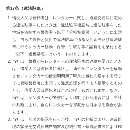
第17条（違法駐車）
借受人又は運転者は、レンタカーに関し、道路交通法に定め
る違法駐車をしたときは、違法駐車後直ちに違法駐車をした
地域を管轄する警察署（以下「管轄警察署」という）に出頭
し、自らの責任と負担で違法駐車に係る反則金等及び違法駐
車に伴うレッカー移動・保管・引取り等の諸費用を納付する
（以下「違反処理」という）ものとします。
当社は、警察からレンタカーの違法駐車の連絡を受けたとき
は、借受人又は運転者に連絡し、速やかにレンタカーを移動
させ、レンタカーの借受期間満了時又は当社の指示する時ま
でに管轄警察署に出頭して違反処理を行うよう指示するもの
とし、借受人又は運転者はこれに従うものとします。なお、
当社は、レンタカーが警察により移動された場合には、当社
の判断により、自らレンタカーを警察から引き取る場合があ
ります。
当社は、前項の指示を行った後、当社の判断により、違反処
理の状況を交通反則告知書及び納付書・領収証書等により確