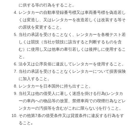
に供する等の行為をすること。
レンタカーの自動車登録番号標又は車両番号標を偽造若し
くは変造し、又はレンタカーを改造若しくは改装する等そ
の原状を変更すること。
当社の承諾を受けることなく、レンタカーを各種テスト若
しくは競技（当社が競技に該当すると判断するものを含
む）に使用し又は他車の牽引若しくは後押しに使用するこ
と。
法令又は公序良俗に違反してレンタカーを使用すること。
当社の承諾を受けることなくレンタカーについて損害保険
に加入すること。
レンタカーを日本国外に持ち出すこと。
当社又は他の借受人に著しく迷惑を掛ける行為(レンタカ
ーの車内への物品等の放置、禁煙車両での喫煙行為などレ
ンタカーの汚損等を含むがこれに限らない)を行うこと。
その他第7条の借受条件又は貸渡条件に違反する行為をす
ること｡