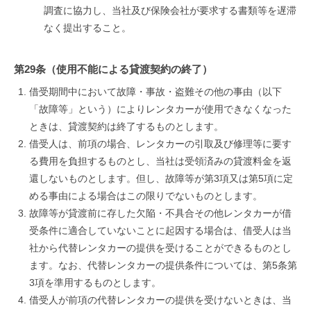
調査に協力し、当社及び保険会社が要求する書類等を遅滞
なく提出すること。
第29条（使用不能による貸渡契約の終了）
借受期間中において故障・事故・盗難その他の事由（以下
「故障等」という）によりレンタカーが使用できなくなった
ときは、貸渡契約は終了するものとします。
借受人は、前項の場合、レンタカーの引取及び修理等に要す
る費用を負担するものとし、当社は受領済みの貸渡料金を返
還しないものとします。但し、故障等が第3項又は第5項に定
める事由による場合はこの限りでないものとします。
故障等が貸渡前に存した欠陥・不具合その他レンタカーが借
受条件に適合していないことに起因する場合は、借受人は当
社から代替レンタカーの提供を受けることができるものとし
ます。なお、代替レンタカーの提供条件については、第5条第
3項を準用するものとします。
借受人が前項の代替レンタカーの提供を受けないときは、当